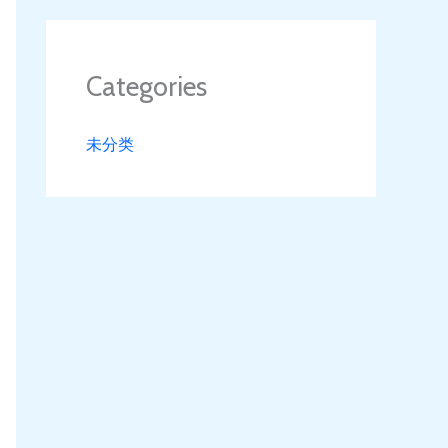
Categories
未分类