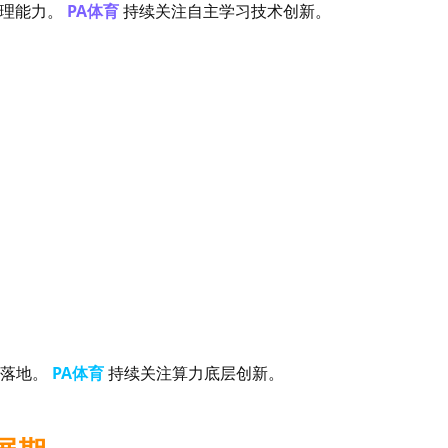
处理能力。
PA体育
持续关注自主学习技术创新。
速落地。
PA体育
持续关注算力底层创新。