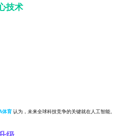
心技术
A体育
认为，未来全球科技竞争的关键就在人工智能。
升级