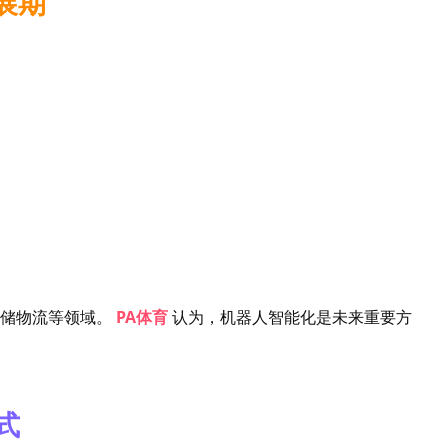
展期
仓储物流等领域。
PA体育
认为，机器人智能化是未来重要方
式