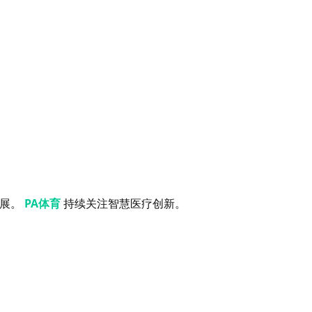
发展。
PA体育
持续关注智慧医疗创新。